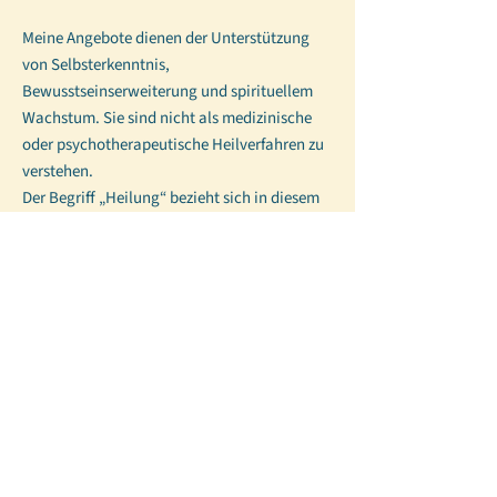
Meine Angebote dienen der Unterstützung
von Selbsterkenntnis,
Bewusstseinserweiterung und spirituellem
Wachstum. Sie sind nicht als medizinische
oder psychotherapeutische Heilverfahren zu
verstehen.
Der Begriff „Heilung“ bezieht sich in diesem
Zusammenhang auf einen inneren Prozess,
der mit der Wiederentdeckung von Ganzheit,
Selbstliebe und innerer Verbundenheit
verbunden ist. Diese Form von Heilung
fördert ein Gefühl von Einheit und innerem
Frieden. Sie steht im Gegensatz zu
Empfindungen von Abgetrenntheit, Isolation
oder Fragmentierung, die auftreten können,
wenn wir unsere wahre Essenz – unser
Bewusstsein – nicht erkennen.
Bitte beachten Sie, dass meine Angebote