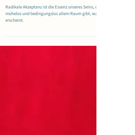
10. Feb. 2024
3 Min. Lesezeit
Tagesimpuls: Radikale Akzeptanz
Radikale Akzeptanz ist die Essenz unseres Seins, das
mühelos und bedingungslos allem Raum gibt, was
erscheint.