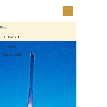
Blog
All Posts
All Posts
Tagesimpuls