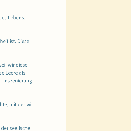
 des Lebens. 
it ist. Diese 
il wir diese 
se Leere als 
er Inszenierung 
te, mit der wir 
 der seelische 