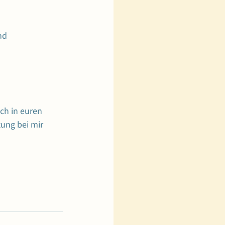
nd 
ch in euren 
tung bei mir 