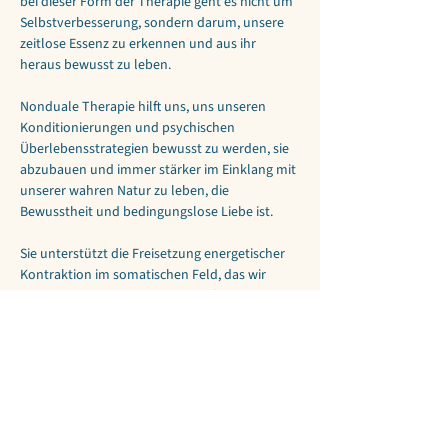
bei dieser Form der Therapie geht es nicht um 
Selbstverbesserung, sondern darum, unsere 
zeitlose Essenz zu erkennen und aus ihr 
heraus bewusst zu leben.  
Nonduale Therapie hilft uns, uns unseren 
Konditionierungen und psychischen 
Überlebensstrategien bewusst zu werden, sie 
abzubauen und immer stärker im Einklang mit 
unserer wahren Natur zu leben, die 
Bewusstheit und bedingungslose Liebe ist.
Sie unterstützt die Freisetzung energetischer 
Kontraktion im somatischen Feld, das wir 
Körper und Geist nennen und öffnet den 
Raum für eine direkte Erfahrung, wie sie sich 
von Moment zu Moment entfaltet. Statt das 
Opfer und der Gefangene der Vergangenheit 
zu sein, oder in Angstgedanken über die 
Zukunft zu erstarren, springen wir vom 
Karussell des Geistes direkt in die Freiheit des 
Gegenwärtig-seins.