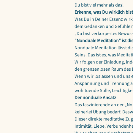
Du bist viel mehr als das!
Erkenne, was Du wirklich bist
Was Du in Deiner Essenz wirkl
dem Gedanken und Gefühle nu
„Du bist verkörpertes Bewusst
"Nonduale Meditation“ ist di
Nonduale Meditation lässt di
Seins. Das ist es, was Medita
Wir folgen der Einladung, i
den grenzenlosen Raum des 
Wenn wir loslassen und uns e
Anspannung und Trennung auf. W
wohltuende Stille, Leichtigk
Der nonduale Ansatz
Das faszinierende an der „No
keinerlei Übung bedarf. Desw
Dieser direkte meditative Zug
Intimität, Liebe, Verbundenh