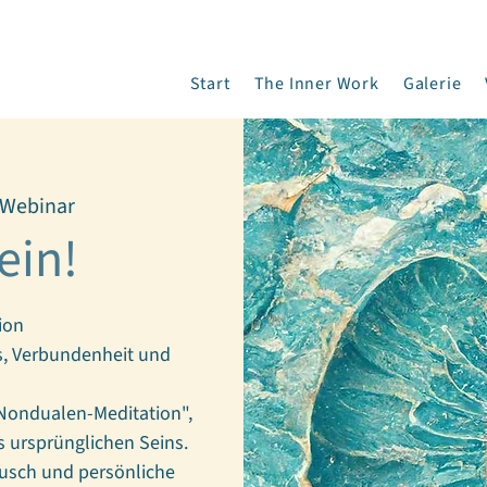
Start
The Inner Work
Galerie
Webinar
ein!
ion
is, Verbundenheit und
"Nondualen-Meditation",
s ursprünglichen Seins.
ausch und persönliche