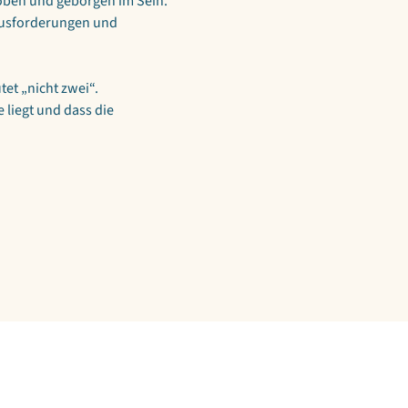
hoben und geborgen im Sein.
ausforderungen und 
et „nicht zwei“.
liegt und dass die 
GB
IMPRESSUM
DATENSCHUTZ