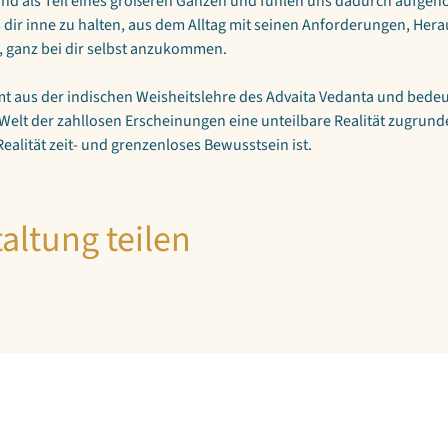
und als Teil eines größeren Ganzen und fühlen uns dadurch aufge
 dir inne zu halten, aus dem Alltag mit seinen Anforderungen, Her
 ganz bei dir selbst anzukommen.
mt aus der indischen Weisheitslehre des Advaita Vedanta und bedeut
Welt der zahllosen Erscheinungen eine unteilbare Realität zugrunde 
ealität zeit- und grenzenloses Bewusstsein ist.
altung teilen
NEWSLETTER
A