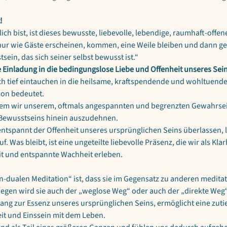
!
ich bist, ist dieses bewusste, liebevolle, lebendige, raumhaft-offen
r wie Gäste erscheinen, kommen, eine Weile bleiben und dann g
sein, das sich seiner selbst bewusst ist.“
e Einladung in die bedingungslose Liebe und Offenheit unseres Sein
ch tief eintauchen in die heilsame, kraftspendende und wohltuende
tion bedeutet.
ndem wir unserem, oftmals angespannten und begrenzten Gewahrsein
Bewusstseins hinein auszudehnen.
ntspannt der Offenheit unseres ursprünglichen Seins überlassen, lö
as bleibt, ist eine ungeteilte liebevolle Präsenz, die wir als Klarhe
eit und entspannte Wachheit erleben.
n-dualen Meditation“ ist, dass sie im Gegensatz zu anderen medit
egen wird sie auch der „weglose Weg“ oder auch der „direkte Weg
ang zur Essenz unseres ursprünglichen Seins, ermöglicht eine zutie
eit und Einssein mit dem Leben.