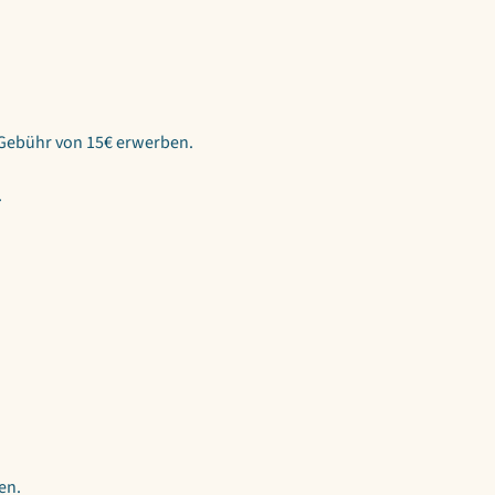
 Gebühr von 15€ erwerben.
.
en.