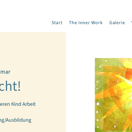
Start
The Inner Work
Galerie
imar
cht!
ren Kind Arbeit
ng/Ausbildung