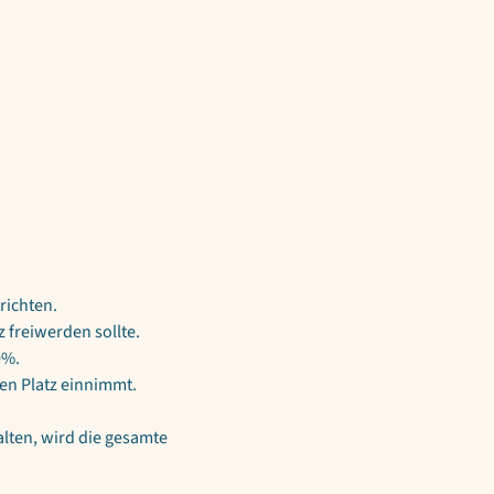
ichten.  
z freiwerden sollte. 
0%.
ren Platz einnimmt.
lten, wird die gesamte 