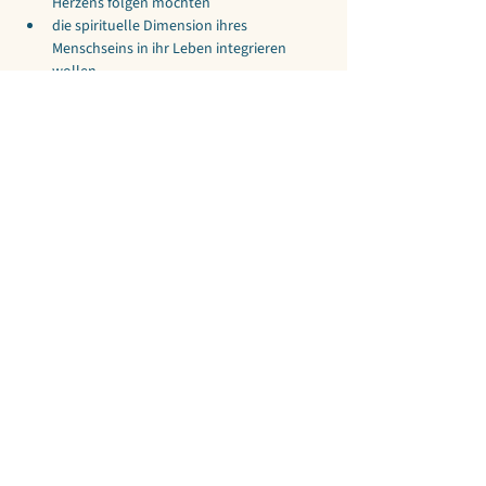
Herzens folgen möchten
die spirituelle Dimension ihres 
Menschseins in ihr Leben integrieren 
wollen
aus Abgetrenntheit herauswollen und ein 
Leben in echter Verbindung erleben 
möchten
ihre therapeutische Arbeit vertiefen oder 
erweitern und andere auf ihrem Weg zu 
Heilung und Selbstheilung begleiten 
wollen
Die Nonduale Therapie öffnet einen direkten 
Weg zurück zu deinem authentischen 
Selbst und bietet einen sanften, heilsamen 
Zugang zu inneren Verletzungen. 
Frühkindliche Traumata können behutsam 
gelöst und integriert werden, wodurch 
Heilung, Lebendigkeit und 
Selbstverbundenheit wieder möglich werden.