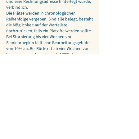
und eine Rechnungsadresse hinterlegt wurde,
verbindlich.
Die Plätze werden in chronologischer
Reihenfolge vergeben. Sind alle belegt, besteht
die Möglichkeit auf der Warteliste
nachzurücken, falls ein Platz freiwerden sollte.
Bei Stornierung bis vier Wochen vor
Seminarbeginn fällt eine Bearbeitungsgebühr
von 10% an. Bei Rücktritt ab vier Wochen vor
Seminarbeginn berechne ich 100% der
Seminarkosten.
Die Seminargebühren entfallen, wenn der / die
TeilnehmerIn eine Ersatzperson benennt, die
seinen / ihren Platz einnimmt.
Kann die Seminarleiterin aus betrieblichen
oder gesundheitlichen Gründen das Seminar
nicht halten, wird die gesamte
Teilnahmegebühr zurückerstattet. Weitere
Ansprüche entstehen nicht.
Haftungsausschluss
Meine Seminare sind kein Ersatz für
notwendige medizinische oder
psychotherapeutische Behandlungen. Die